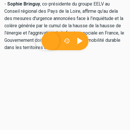
-
Sophie Bringuy
, co-présidente du groupe EELV au
Conseil régional des Pays de la Loire, affirme qu'au dela
des mesures d'urgence annoncées face à l'inquiétude et la
colère générée par le cumul de la hausse de la hausse de
l'énergie et l'aggravation de la fracture sociale en France, le
Gouvernement doit soutenir les plans de mobilité durable
dans les territoires dès 2019.
-
Mickaël Brouté et Marine, porte-paroles des gilets
jaunes groupe Ecommoy Hyper U,
parlent de la
composition du groupe, des motivations et des objectifs
poursuivis par cette mobilisation citoyenne.
-
Dominique Dhumeaux, président de l'association des