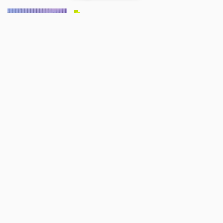
Société
Alexandra Ruiz-Gimenez : "Il fait
bon vivre à Luché-Pringé"
06/08/2026 - 09:47
par
radioprevert
Politique
Appel à candidatures pour le CODEV Vallée du
Loir
04/08/2026 - 12:21
par
radioprevert
Politique
Romain Lemoigne : "Le mandat de
maire, c'est le plus beau mandat"
01/08/2026 - 09:55
par
radioprevert