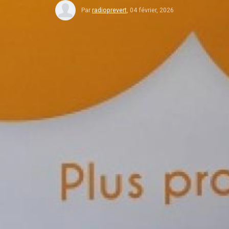
Par
radioprevert
,
04 février, 2026