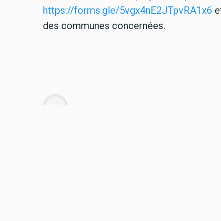
https://forms.gle/
5vgx4nE2JTpvRA1x6
e
des communes concernées.
Audio
Florence Pavaux-Drory - Association Sa
TAGS
SANTÉ
DÉSERTIFICATION MÉDICALE