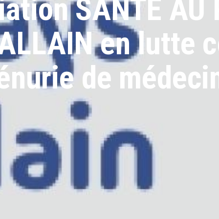
iation SANTÉ AU
LLAIN en lutte co
énurie de médeci