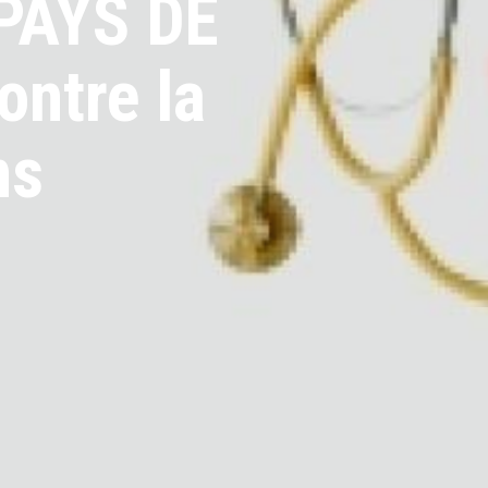
 PAYS DE
ntre la
ns