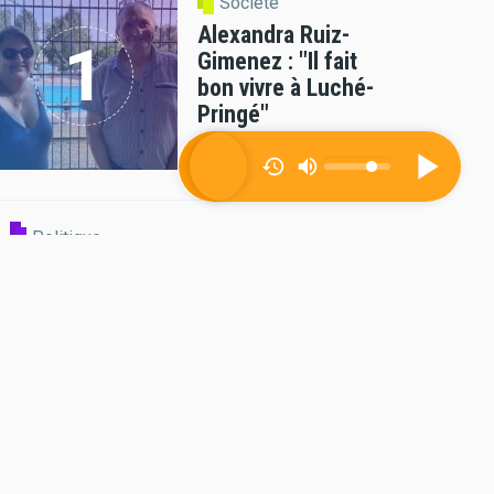
Société
Alexandra Ruiz-
Gimenez : "Il fait
bon vivre à Luché-
Pringé"
06/08/2026 - 09:47
par
radioprevert
Politique
Appel à candidatures pour le CODEV
Vallée du Loir
04/08/2026 - 12:21
par
radioprevert
Politique
Romain Lemoigne :
"Le mandat de
maire, c'est le plus