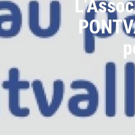
L’Assoc
PONTVA
p