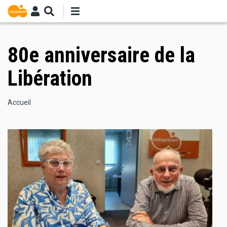
Aller
au
contenu
principal
80e anniversaire de la
Libération
Fil
Accueil
d'Ariane