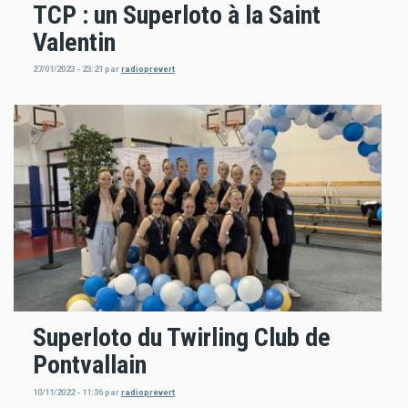
TCP : un Superloto à la Saint
Valentin
27/01/2023 - 23:21
par
radioprevert
Superloto du Twirling Club de
Pontvallain
10/11/2022 - 11:36
par
radioprevert