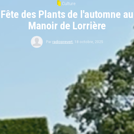
Culture
Fête des Plants de l'automne au
Manoir de Lorrière
Par
radioprevert
,
18 octobre, 2025