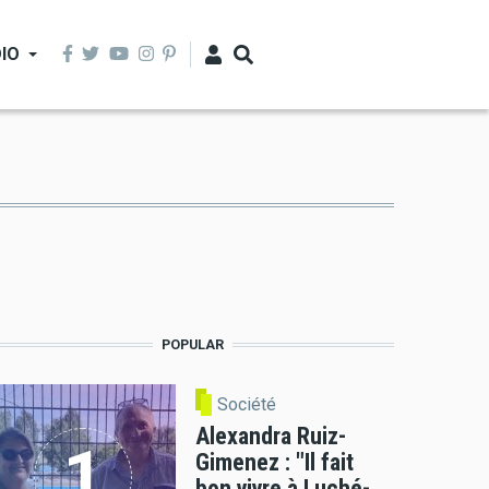
IO
POPULAR
Société
Alexandra Ruiz-
Gimenez : "Il fait
bon vivre à Luché-