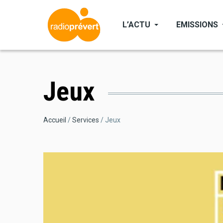
Aller
au
L’ACTU
EMISSIONS
contenu
principal
Jeux
Fil
Accueil
Services
Jeux
d'Ariane