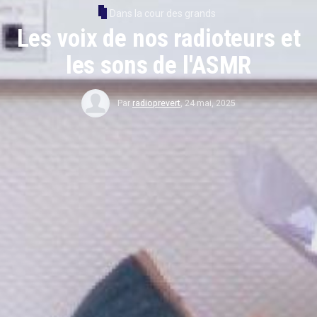
Dans la cour des grands
Les voix de nos radioteurs et
les sons de l'ASMR
Par
radioprevert
,
24 mai, 2025