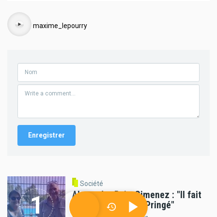
Audio
maxime_lepourry
Société
Alexandra Ruiz-Gimenez : "Il fait
bon vivre à Luché-Pringé"