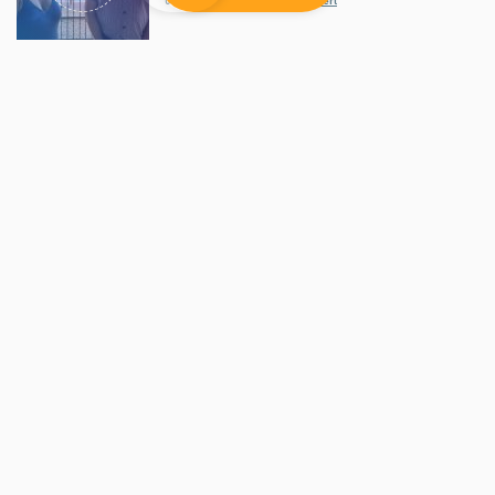
06/08/2026 - 09:47
par
radioprevert
Politique
Appel à candidatures pour le CODEV Vallée du
Loir
04/08/2026 - 12:21
par
radioprevert
Politique
Romain Lemoigne : "Le mandat de
maire, c'est le plus beau mandat"
01/08/2026 - 09:55
par
radioprevert
AUTRES ARTICLES
Emploi
CDC Sud Sarthe : atelier coup de