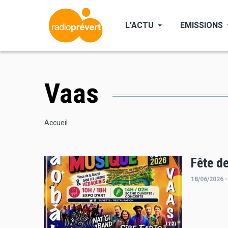
Aller
au
L’ACTU
EMISSIONS
contenu
principal
Vaas
Fil
Accueil
d'Ariane
Fête d
18/06/2026 -